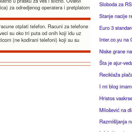
platno u prasku za ves i slicno. Ovakvi
Sloboda za R
rtica) za odredjenog operatera i pretplatom
Stanje nacije 
acune otplati telefon. Racuni za telefone
Euro 3 standar
veci su oko tri puta od onih koji idu uz
Inter.co.yu na
ticom (ne kodirani telefoni) koji su su
Niske grane na
Šta je ajur-ved
Reciklaža plač
I mi blog imam
Hristos vaskrse
Milošević na d
Razmišljanja n