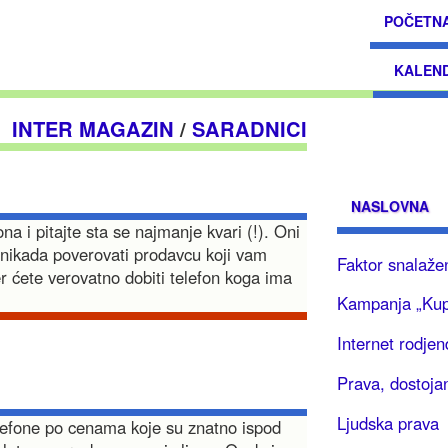
POČETN
KALEN
INTER MAGAZIN
/
SARADNICI
NASLOVNA
na i pitajte sta se najmanje kvari (!). Oni
e nikada poverovati prodavcu koji vam
Faktor snalaže
er ćete verovatno dobiti telefon koga ima
Kampanja „Ku
Internet rodje
Prava, dostojan
Ljudska prava
elefone po cenama koje su znatno ispod