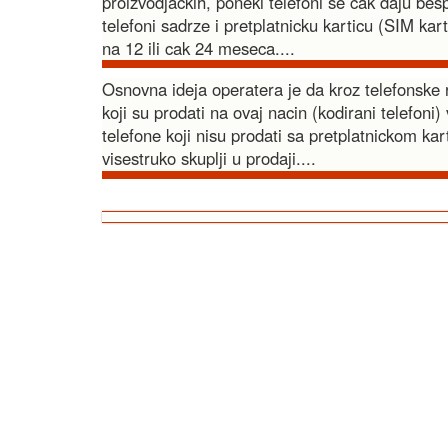
proizvodjackih, poneki telefoni se cak daju bes
telefoni sadrze i pretplatnicku karticu (SIM ka
na 12 ili cak 24 meseca....
Osnovna ideja operatera je da kroz telefonske r
koji su prodati na ovaj nacin (kodirani telefoni) 
telefone koji nisu prodati sa pretplatnickom kar
visestruko skuplji u prodaji....