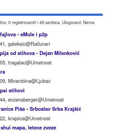
tno: 0 registrovanih i 45 senkica. Ulogovani: Nema
 fajlova - eMule i p2p
:41, galeksic@Računari
pija od stihova - Dejan Milenković
:05, tragalac@Umetnost
ara
:09, Mirambina@Ljubav
epsi stihovi
:44, enzensberger@Umetnost
ranice Piše - Srboslav Srba Krajšić
:22, krajsics@Umetnost
 shui mapa, letece zveze