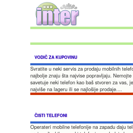
VODIČ ZA KUPOVINU
Svratite u neki servis za prodaju mobilnih telefo
najbolje znaju šta najvise popravljaju. Nemojt
savetuje neki telefon kao baš stvoren za vas, j
najviše na lageru ili se najlošije prodaje....
ČISTI TELEFONI
Operateri mobilne telefonije na zapadu daju t