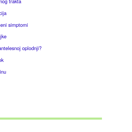
rnog trakta
cija
eni simptomi
jke
ntelesnoj oplodnji?
ok
inu