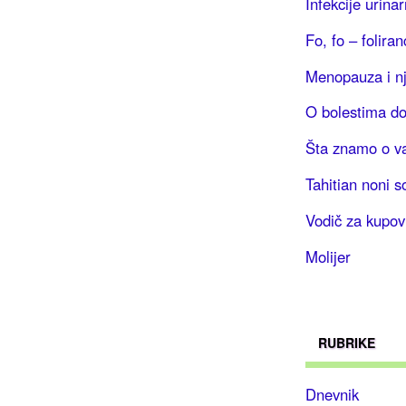
Infekcije urina
Fo, fo – foliran
Menopauza i nj
O bolestima do
Šta znamo o va
Tahitian noni s
Vodič za kupov
Molijer
RUBRIKE
Dnevnik