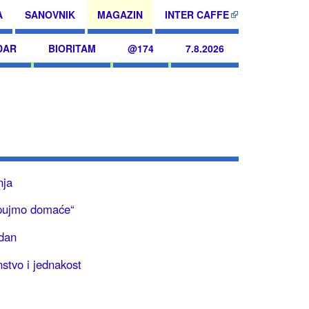
A
SANOVNIK
MAGAZIN
INTER CAFFE
DAR
BIORITAM
@174
7.8.2026
nja
pujmo domaće“
ndan
stvo i jednakost