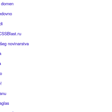
S domen
redovno
di
 CSSBlast.ru
šeg novinarstva
a
a
o
!
lanu
aglas