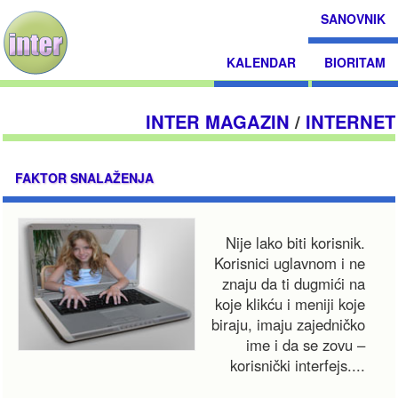
SANOVNIK
KALENDAR
BIORITAM
INTER MAGAZIN
/
INTERNET
FAKTOR SNALAŽENJA
Nije lako biti korisnik.
Korisnici uglavnom i ne
znaju da ti dugmići na
koje klikću i meniji koje
biraju, imaju zajedničko
ime i da se zovu –
korisnički interfejs....