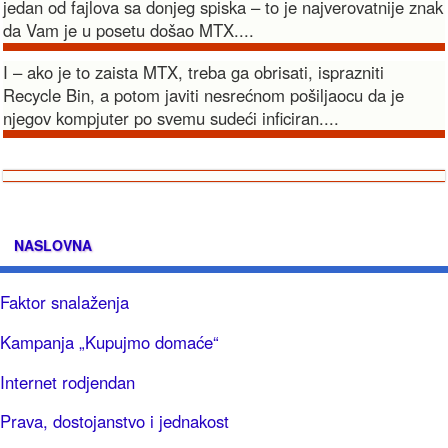
jedan od fajlova sa donjeg spiska – to je najverovatnije znak
da Vam je u posetu došao MTX....
I – ako je to zaista MTX, treba ga obrisati, isprazniti
Recycle Bin, a potom javiti nesrećnom pošiljaocu da je
njegov kompjuter po svemu sudeći inficiran....
NASLOVNA
Faktor snalaženja
Kampanja „Kupujmo domaće“
Internet rodjendan
Prava, dostojanstvo i jednakost