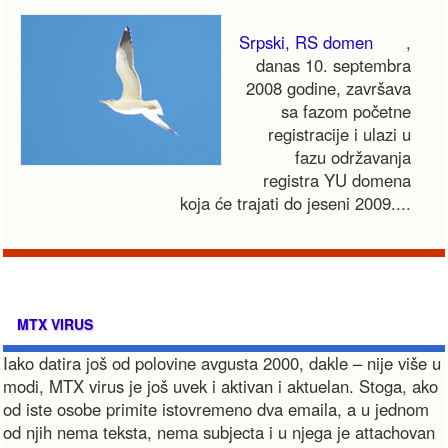
Srpski, RS domen
,
danas 10. septembra
2008 godine, završava
sa fazom početne
registracije i ulazi u
fazu održavanja
registra YU domena
koja će trajati do jeseni 2009....
MTX VIRUS
Iako datira još od polovine avgusta 2000, dakle – nije više u
modi, MTX virus je još uvek i aktivan i aktuelan. Stoga, ako
od iste osobe primite istovremeno dva emaila, a u jednom
od njih nema teksta, nema subjecta i u njega je attachovan