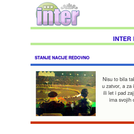
INTER
STANJE NACIJE REDOVNO
Nisu to bila t
u zatvor, a za
ili let i pad 
ima svojih 