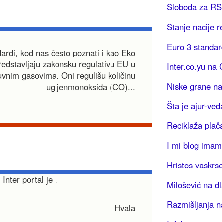
Sloboda za R
Stanje nacije 
Euro 3 standar
ardi, kod nas često poznati i kao Eko
redstavljaju zakonsku regulativu EU u
Inter.co.yu na
uvnim gasovima. Oni regulišu količinu
Niske grane na
ugljenmonoksida (CO)...
Šta je ajur-ved
Reciklaža plač
I mi blog imam
Hristos vaskrse
 Inter portal je
.
Milošević na d
Razmišljanja n
Hvala