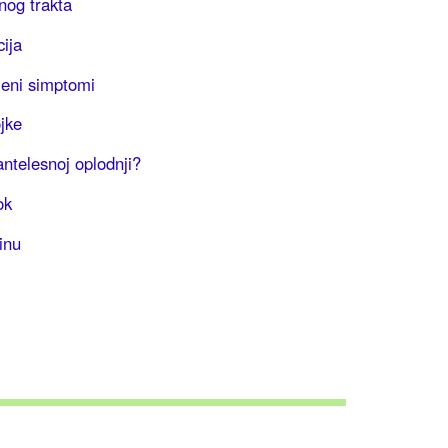
rnog trakta
cija
eni simptomi
jke
ntelesnoj oplodnji?
ok
inu