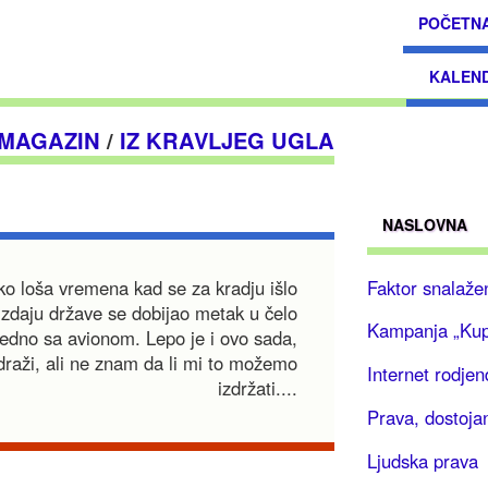
POČETN
KALEN
 MAGAZIN
/
IZ KRAVLJEG UGLA
NASLOVNA
Faktor snalaže
ako loša vremena kad se za kradju išlo
 izdaju države se dobijao metak u čelo
Kampanja „Ku
zajedno sa avionom. Lepo je i ovo sada,
draži, ali ne znam da li mi to možemo
Internet rodje
izdržati....
Prava, dostojan
Ljudska prava