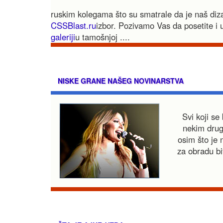
ruskim kolegama što su smatrale da je naš diza
CSSBlast.ru
izbor. Pozivamo Vas da posetite
i
galeriji
u tamošnjoj
....
NISKE GRANE NAŠEG NOVINARSTVA
Svi koji se
nekim drug
osim što je n
za obradu bi