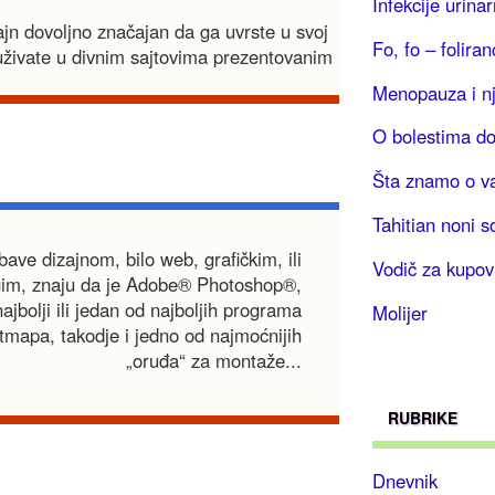
Infekcije urina
jn dovoljno značajan da ga uvrste u svoj
Fo, fo – foliran
 uživate u divnim sajtovima prezentovanim
Menopauza i nj
O bolestima do
Šta znamo o va
Tahitian noni s
 bave dizajnom, bilo web, grafičkim, ili
Vodič za kupov
im, znaju da je Adobe® Photoshop®,
ajbolji ili jedan od najboljih programa
Molijer
tmapa, takodje i jedno od najmoćnijih
„oruđa“ za montaže...
RUBRIKE
Dnevnik