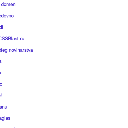
S domen
redovno
di
 CSSBlast.ru
šeg novinarstva
a
a
o
!
lanu
aglas