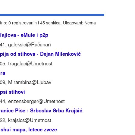
tno: 0 registrovanih i 45 senkica. Ulogovani: Nema
 fajlova - eMule i p2p
:41, galeksic@Računari
pija od stihova - Dejan Milenković
:05, tragalac@Umetnost
ara
:09, Mirambina@Ljubav
epsi stihovi
:44, enzensberger@Umetnost
ranice Piše - Srboslav Srba Krajšić
:22, krajsics@Umetnost
 shui mapa, letece zveze