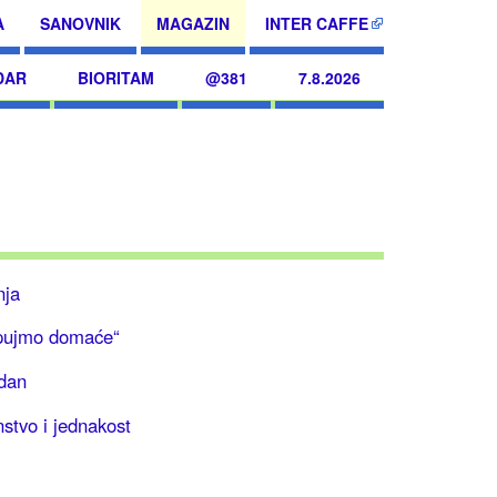
A
SANOVNIK
MAGAZIN
INTER CAFFE
DAR
BIORITAM
@381
7.8.2026
nja
pujmo domaće“
ndan
stvo i jednakost