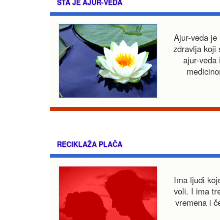
ŠTA JE AJUR-VEDA
Ajur-veda je 
zdravlja koji
ajur-veda
medicino
RECIKLAŽA PLAČA
Ima ljudi ko
voli. I ima t
vremena i ček