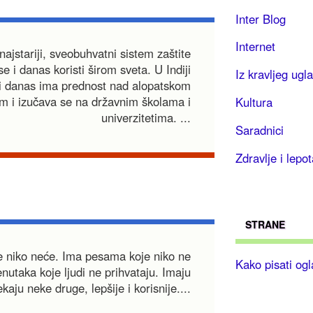
Inter Blog
Internet
najstariji, sveobuhvatni sistem zaštite
 se i danas koristi širom sveta. U Indiji
Iz kravljeg ugla
 i danas ima prednost nad alopatskom
m i izučava se na državnim školama i
Kultura
univerzitetima. ...
Saradnici
Zdravlje i lepot
STRANE
je niko neće. Ima pesama koje niko ne
Kako pisati og
renutaka koje ljudi ne prihvataju. Imaju
aju neke druge, lepšije i korisnije....