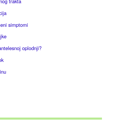
rnog trakta
cija
eni simptomi
jke
ntelesnoj oplodnji?
ok
inu