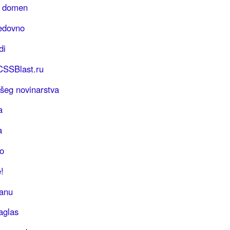
S domen
redovno
di
 CSSBlast.ru
šeg novinarstva
a
a
o
!
lanu
aglas