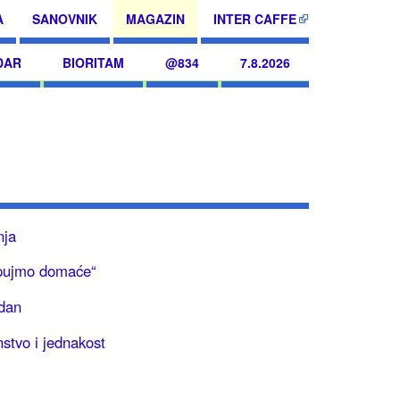
A
SANOVNIK
MAGAZIN
INTER CAFFE
DAR
BIORITAM
@834
7.8.2026
nja
pujmo domaće“
ndan
stvo i jednakost