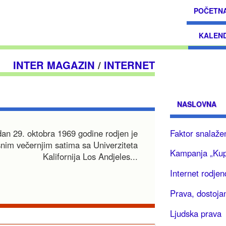
POČETN
KALEN
INTER MAGAZIN
/
INTERNET
NASLOVNA
Faktor snalaže
dan 29. oktobra 1969 godine rodjen je
snim večernjim satima sa Univerziteta
Kampanja „Ku
Kalifornija Los Andjeles...
Internet rodje
Prava, dostojan
Ljudska prava