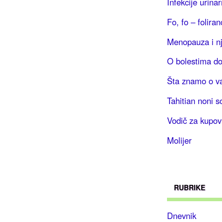
Infekcije urina
Fo, fo – foliran
Menopauza i nj
O bolestima do
Šta znamo o va
Tahitian noni s
Vodič za kupov
Molijer
RUBRIKE
Dnevnik