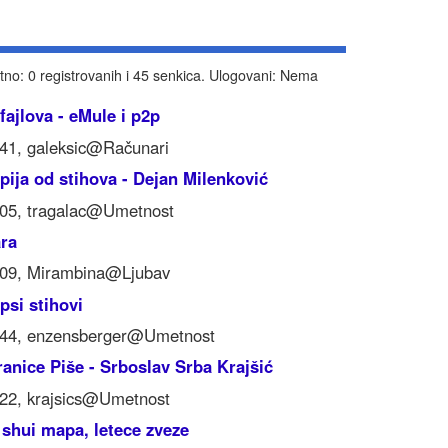
tno: 0 registrovanih i 45 senkica. Ulogovani: Nema
 fajlova - eMule i p2p
:41, galeksic@Računari
pija od stihova - Dejan Milenković
:05, tragalac@Umetnost
ara
:09, Mirambina@Ljubav
epsi stihovi
:44, enzensberger@Umetnost
ranice Piše - Srboslav Srba Krajšić
:22, krajsics@Umetnost
 shui mapa, letece zveze