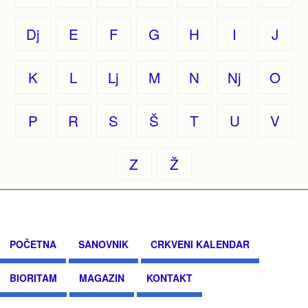
Dj
E
F
G
H
I
J
K
L
Lj
M
N
Nj
O
P
R
S
Š
T
U
V
Z
Ž
POČETNA
SANOVNIK
CRKVENI KALENDAR
BIORITAM
MAGAZIN
KONTAKT