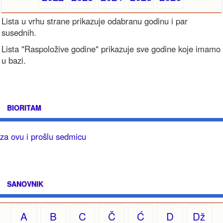
Lista u vrhu strane prikazuje odabranu godinu i par
susednih.
Lista "Raspoložive godine" prikazuje sve godine koje imamo
u bazi.
BIORITAM
za ovu i prošlu sedmicu
SANOVNIK
A
B
C
Č
Ć
D
Dž