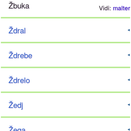
Žbuka
Vidi:
malter
Ždral
Ždrebe
Ždrelo
Žedj
Žega