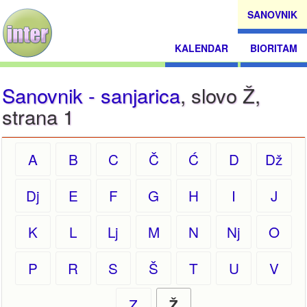
SANOVNIK
KALENDAR
BIORITAM
Sanovnik - sanjarica
, slovo Ž,
strana 1
A
B
C
Č
Ć
D
Dž
Dj
E
F
G
H
I
J
K
L
Lj
M
N
Nj
O
P
R
S
Š
T
U
V
Z
Ž