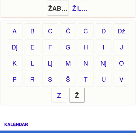
ŽIL…
ŽAB…
A
B
C
Č
Ć
D
Dž
Dj
E
F
G
H
I
J
K
L
Lj
M
N
Nj
O
P
R
S
Š
T
U
V
Z
Ž
KALENDAR