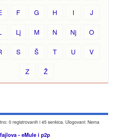
E
F
G
H
I
J
L
Lj
M
N
Nj
O
R
S
Š
T
U
V
Z
Ž
tno: 0 registrovanih i 45 senkica. Ulogovani: Nema
 fajlova - eMule i p2p