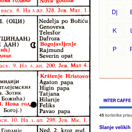
Dj
K
P
INTER CAFFE
45
korisnika prisu
Slanje velikih