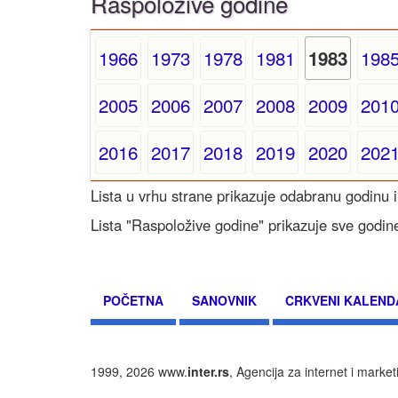
Raspoložive godine
1966
1973
1978
1981
198
1983
2005
2006
2007
2008
2009
201
2016
2017
2018
2019
2020
202
Lista u vrhu strane prikazuje odabranu godinu i
Lista "Raspoložive godine" prikazuje sve godin
POČETNA
SANOVNIK
CRKVENI KALEND
1999, 2026 www.
inter.rs
, Agencija za internet i marke