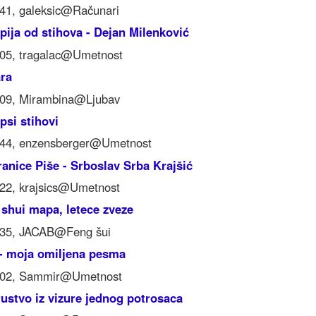
:41, galeksic@Računari
pija od stihova - Dejan Milenković
:05, tragalac@Umetnost
ara
:09, Mirambina@Ljubav
epsi stihovi
:44, enzensberger@Umetnost
ranice Piše - Srboslav Srba Krajšić
:22, krajsics@Umetnost
 shui mapa, letece zveze
:35, JACAB@Feng šui
 - moja omiljena pesma
8:02, Sammir@Umetnost
ustvo iz vizure jednog potrosaca