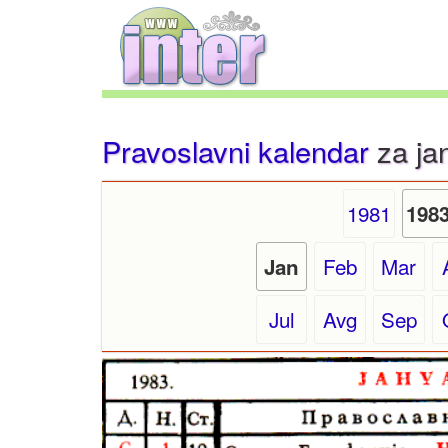
Pravoslavni kalendar
za ja
1981
198
Feb
Mar
Jan
Jul
Avg
Sep