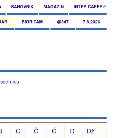
A
SANOVNIK
MAGAZIN
INTER CAFFE
DAR
BIORITAM
@347
7.8.2026
u sedmicu
B
C
Č
Ć
D
Dž