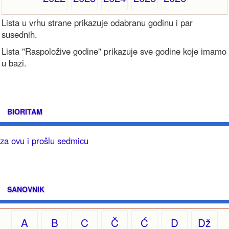
Lista u vrhu strane prikazuje odabranu godinu i par
susednih.
Lista "Raspoložive godine" prikazuje sve godine koje imamo
u bazi.
BIORITAM
za ovu i prošlu sedmicu
SANOVNIK
A
B
C
Č
Ć
D
Dž