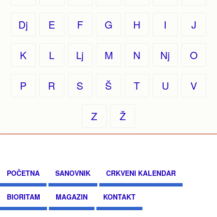
Dj
E
F
G
H
I
J
K
L
Lj
M
N
Nj
O
P
R
S
Š
T
U
V
Z
Ž
POČETNA
SANOVNIK
CRKVENI KALENDAR
BIORITAM
MAGAZIN
KONTAKT