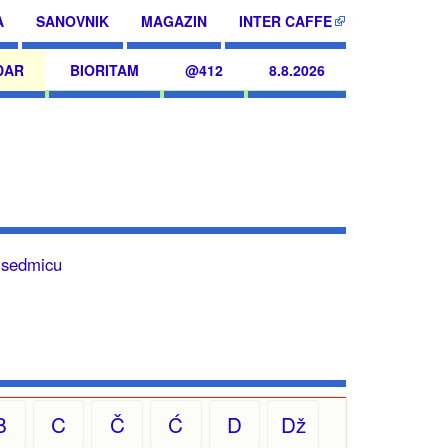
A
SANOVNIK
MAGAZIN
INTER CAFFE
DAR
BIORITAM
@412
8.8.2026
u sedmicu
B
C
Č
Ć
D
Dž