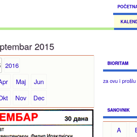
POČETN
KALEN
ptembar 2015
BIORITAM
2016
5
Apr
Maj
Jun
za ovu i prošl
Okt
Nov
Dec
SANOVNIK
A