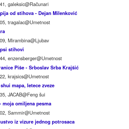
:41, galeksic@Računari
pija od stihova - Dejan Milenković
:05, tragalac@Umetnost
ara
:09, Mirambina@Ljubav
epsi stihovi
:44, enzensberger@Umetnost
ranice Piše - Srboslav Srba Krajšić
:22, krajsics@Umetnost
 shui mapa, letece zveze
:35, JACAB@Feng šui
 - moja omiljena pesma
8:02, Sammir@Umetnost
ustvo iz vizure jednog potrosaca