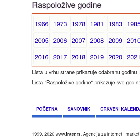
Raspoložive godine
1966
1973
1978
1981
1983
198
2005
2006
2007
2008
2009
201
2016
2017
2018
2019
2020
202
Lista u vrhu strane prikazuje odabranu godinu i
Lista "Raspoložive godine" prikazuje sve godin
POČETNA
SANOVNIK
CRKVENI KALEND
1999, 2026 www.
inter.rs
, Agencija za internet i marke