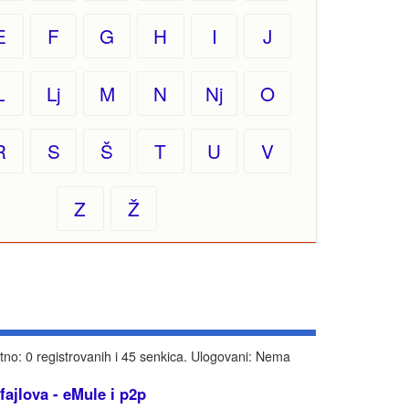
E
F
G
H
I
J
L
Lj
M
N
Nj
O
R
S
Š
T
U
V
Z
Ž
tno: 0 registrovanih i 45 senkica. Ulogovani: Nema
 fajlova - eMule i p2p