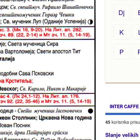
Dj
K
P
INTER CAFFE
45
korisnika prisu
Slanje velikih