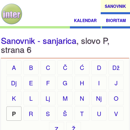
SANOVNIK
KALENDAR
BIORITAM
Sanovnik - sanjarica
, slovo P,
strana 6
A
B
C
Č
Ć
D
Dž
Dj
E
F
G
H
I
J
K
L
Lj
M
N
Nj
O
R
S
Š
T
U
V
P
Z
Ž