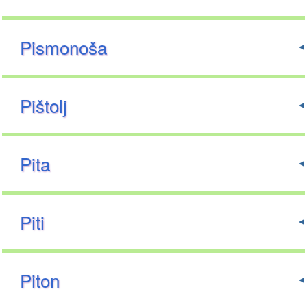
Pismonoša
Pištolj
Pita
Piti
Piton