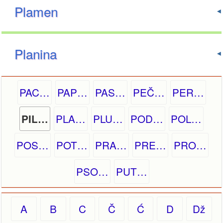
Plamen
Planina
PAC…
PAP…
PAS…
PEČ…
PER…
PLA…
PLU…
POD…
POL…
PIL…
POS…
POT…
PRA…
PRE…
PRO…
PSO…
PUT…
A
B
C
Č
Ć
D
Dž