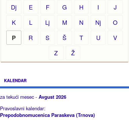
Dj
E
F
G
H
I
J
K
L
Lj
M
N
Nj
O
R
S
Š
T
U
V
P
Z
Ž
KALENDAR
za tekući mesec -
Avgust 2026
Pravoslavni kalendar:
Prepodobnomucenica Paraskeva (Trnova)