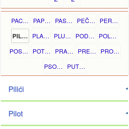
PAC…
PAP…
PAS…
PEČ…
PER…
PLA…
PLU…
POD…
POL…
PIL…
POS…
POT…
PRA…
PRE…
PRO…
PSO…
PUT…
Pilići
Pilot