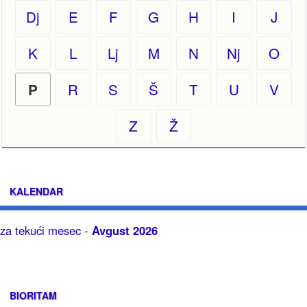
Dj
E
F
G
H
I
J
K
L
Lj
M
N
Nj
O
R
S
Š
T
U
V
P
Z
Ž
KALENDAR
za tekući mesec -
Avgust 2026
BIORITAM