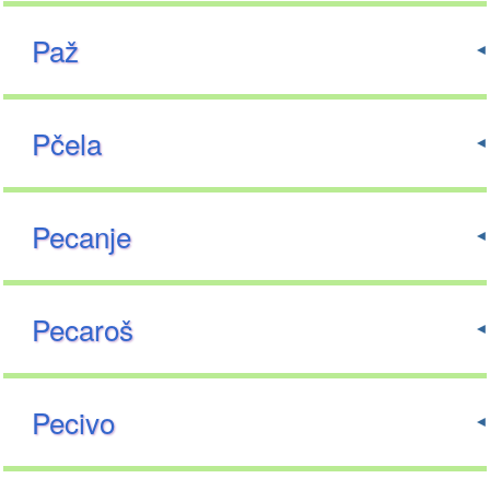
Paž
Pčela
Pecanje
Pecaroš
Pecivo