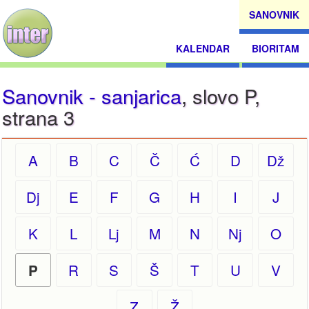
SANOVNIK
KALENDAR
BIORITAM
Sanovnik - sanjarica
, slovo P,
strana 3
A
B
C
Č
Ć
D
Dž
Dj
E
F
G
H
I
J
K
L
Lj
M
N
Nj
O
R
S
Š
T
U
V
P
Z
Ž