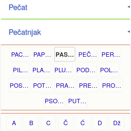
Pečat
Pečatnjak
PAC…
PAP…
PEČ…
PER…
PAS…
PIL…
PLA…
PLU…
POD…
POL…
POS…
POT…
PRA…
PRE…
PRO…
PSO…
PUT…
A
B
C
Č
Ć
D
Dž