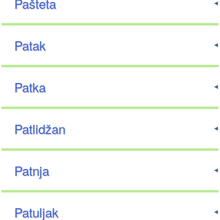
Pašteta
Patak
Patka
Patlidžan
Patnja
Patuljak