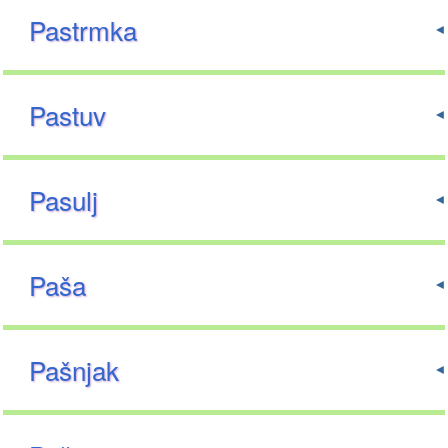
Pastrmka
Pastuv
Pasulj
Paša
Pašnjak