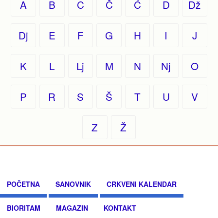
A
B
C
Č
Ć
D
Dž
Dj
E
F
G
H
I
J
K
L
Lj
M
N
Nj
O
P
R
S
Š
T
U
V
Z
Ž
POČETNA
SANOVNIK
CRKVENI KALENDAR
BIORITAM
MAGAZIN
KONTAKT