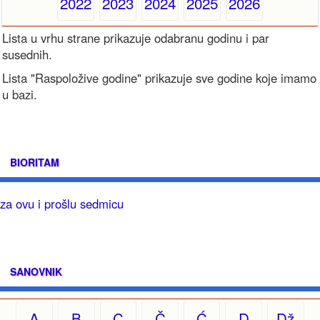
2022
2023
2024
2025
2026
Lista u vrhu strane prikazuje odabranu godinu i par
susednih.
Lista "Raspoložive godine" prikazuje sve godine koje imamo
u bazi.
BIORITAM
za ovu i prošlu sedmicu
SANOVNIK
A
B
C
Č
Ć
D
Dž