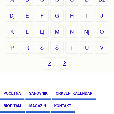
Dj
E
F
G
H
I
J
K
L
Lj
M
N
Nj
O
P
R
S
Š
T
U
V
Z
Ž
POČETNA
SANOVNIK
CRKVENI KALENDAR
BIORITAM
MAGAZIN
KONTAKT