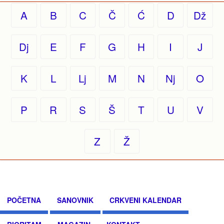
A
B
C
Č
Ć
D
Dž
Dj
E
F
G
H
I
J
K
L
Lj
M
N
Nj
O
P
R
S
Š
T
U
V
Z
Ž
POČETNA
SANOVNIK
CRKVENI KALENDAR