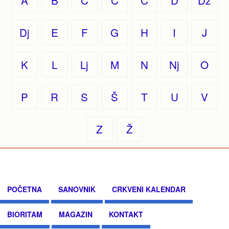
A
B
C
Č
Ć
D
Dž
Dj
E
F
G
H
I
J
K
L
Lj
M
N
Nj
O
P
R
S
Š
T
U
V
Z
Ž
POČETNA
SANOVNIK
CRKVENI KALENDAR
BIORITAM
MAGAZIN
KONTAKT