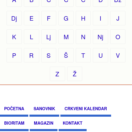
Dj
E
F
G
H
I
J
K
L
Lj
M
N
Nj
O
P
R
S
Š
T
U
V
Z
Ž
POČETNA
SANOVNIK
CRKVENI KALENDAR
BIORITAM
MAGAZIN
KONTAKT