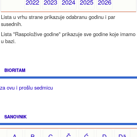
2022
2023
2024
2025
2026
Lista u vrhu strane prikazuje odabranu godinu i par
susednih.
Lista "Raspoložive godine" prikazuje sve godine koje imamo
u bazi.
BIORITAM
za ovu i prošlu sedmicu
SANOVNIK
A
B
C
Č
Ć
D
Dž