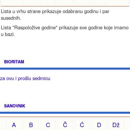
Lista u vrhu strane prikazuje odabranu godinu i par
susednih.
Lista "Raspoložive godine" prikazuje sve godine koje imamo
u bazi.
BIORITAM
za ovu i prošlu sedmicu
SANOVNIK
A
B
C
Č
Ć
D
Dž