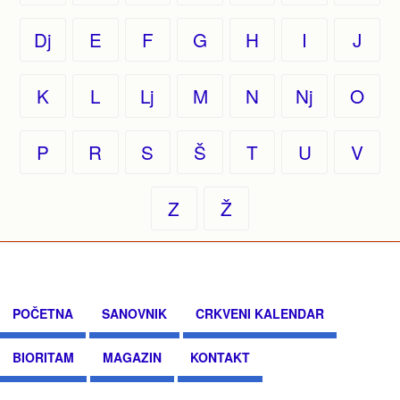
Dj
E
F
G
H
I
J
K
L
Lj
M
N
Nj
O
P
R
S
Š
T
U
V
Z
Ž
POČETNA
SANOVNIK
CRKVENI KALENDAR
BIORITAM
MAGAZIN
KONTAKT