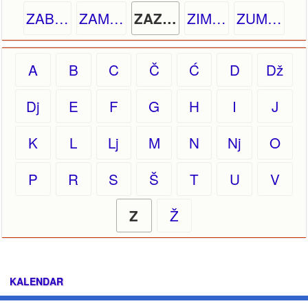
ZAB…
ZAM…
ZIM…
ZUM…
ZAZ…
A
B
C
Č
Ć
D
Dž
Dj
E
F
G
H
I
J
K
L
Lj
M
N
Nj
O
P
R
S
Š
T
U
V
Ž
Z
KALENDAR