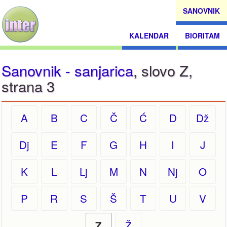
SANOVNIK
KALENDAR
BIORITAM
Sanovnik - sanjarica
, slovo Z,
strana 3
A
B
C
Č
Ć
D
Dž
Dj
E
F
G
H
I
J
K
L
Lj
M
N
Nj
O
P
R
S
Š
T
U
V
Ž
Z