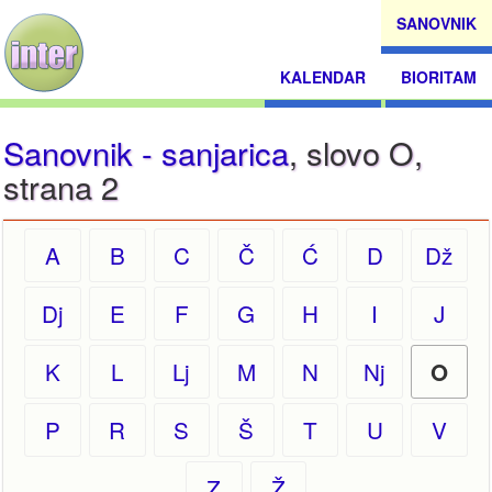
SANOVNIK
KALENDAR
BIORITAM
Sanovnik - sanjarica
, slovo O,
strana 2
A
B
C
Č
Ć
D
Dž
Dj
E
F
G
H
I
J
K
L
Lj
M
N
Nj
O
P
R
S
Š
T
U
V
Z
Ž