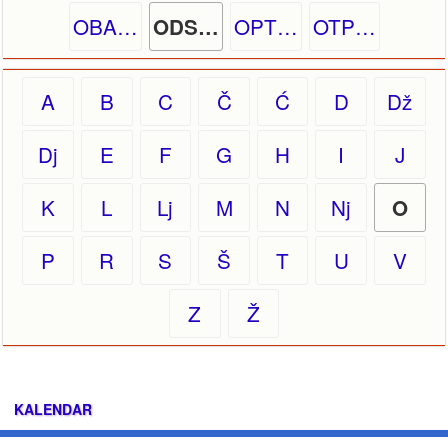
OBA…
OPT…
OTP…
ODS…
A
B
C
Č
Ć
D
Dž
Dj
E
F
G
H
I
J
K
L
Lj
M
N
Nj
O
P
R
S
Š
T
U
V
Z
Ž
KALENDAR