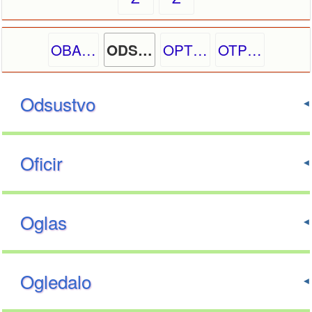
OBA…
OPT…
OTP…
ODS…
Odsustvo
Oficir
Oglas
Ogledalo