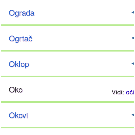
Ograda
Ogrtač
Oklop
Oko
Vidi:
oči
Okovi