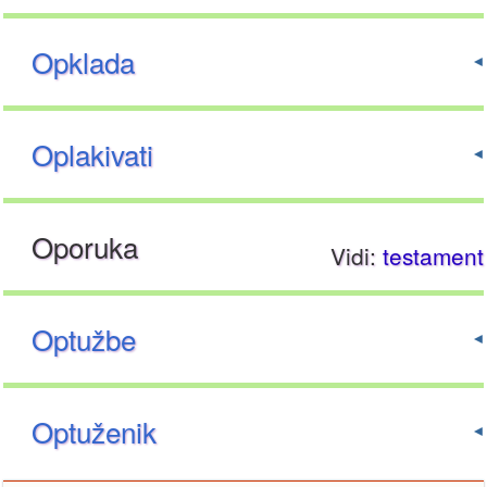
Opklada
Oplakivati
Oporuka
Vidi:
testament
Optužbe
Optuženik