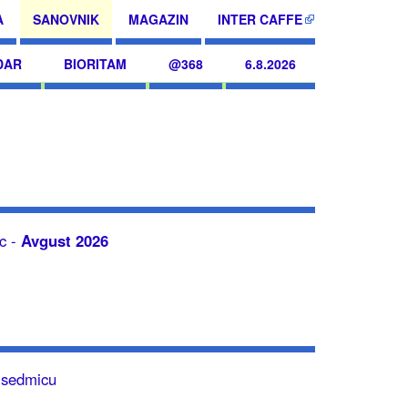
A
SANOVNIK
MAGAZIN
INTER CAFFE
DAR
BIORITAM
@368
6.8.2026
c -
Avgust 2026
u sedmicu