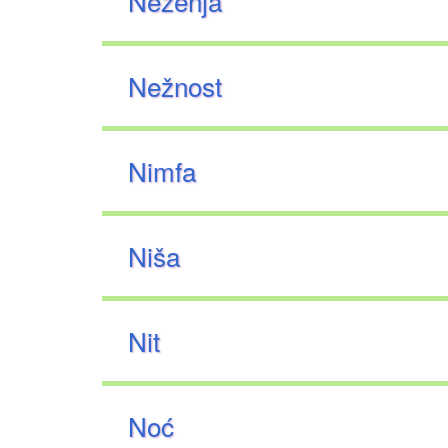
Neženja
Nežnost
Nimfa
Niša
Nit
Noć