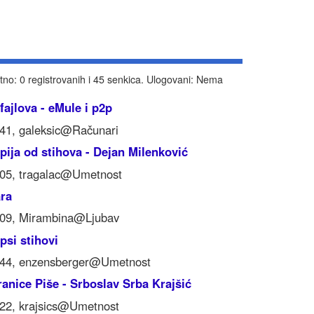
tno: 0 registrovanih i 45 senkica. Ulogovani: Nema
 fajlova - eMule i p2p
:41, galeksic@Računari
pija od stihova - Dejan Milenković
:05, tragalac@Umetnost
ara
:09, Mirambina@Ljubav
epsi stihovi
:44, enzensberger@Umetnost
ranice Piše - Srboslav Srba Krajšić
:22, krajsics@Umetnost