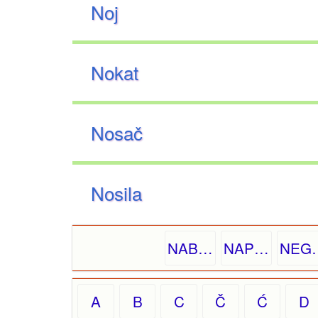
Noj
Nokat
Nosač
Nosila
NAB…
NAP…
NEG
A
B
C
Č
Ć
D