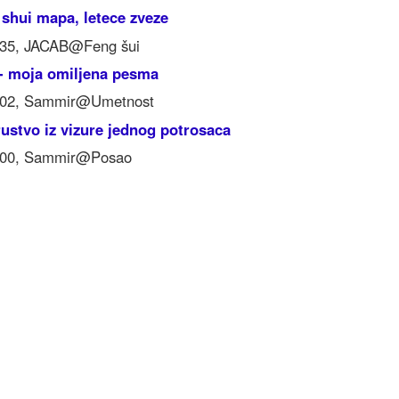
 shui mapa, letece zveze
:35, JACAB@Feng šui
 - moja omiljena pesma
8:02, Sammir@Umetnost
ustvo iz vizure jednog potrosaca
8:00, Sammir@Posao