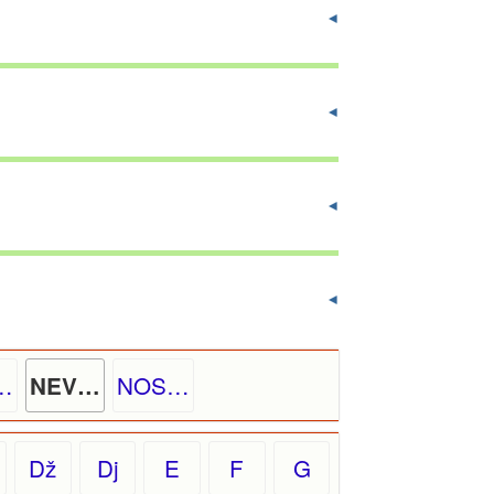
…
NOS…
NEV…
Dž
Dj
E
F
G