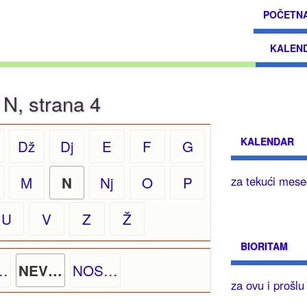
POČETN
KALEN
 N, strana 4
KALENDAR
Dž
Dj
E
F
G
M
Nj
O
P
za tekući mese
N
U
V
Z
Ž
BIORITAM
…
NOS…
NEV…
za ovu i prošl