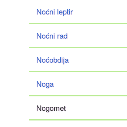
Noćni leptir
Noćni rad
Noćobdija
Noga
Nogomet