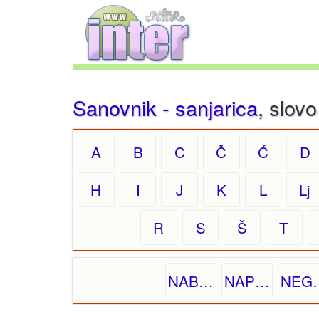
Sanovnik - sanjarica
, slovo
A
B
C
Č
Ć
D
H
I
J
K
L
Lj
R
S
Š
T
NAB…
NAP…
NEG