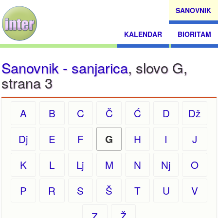
SANOVNIK
KALENDAR
BIORITAM
Sanovnik - sanjarica
, slovo G,
strana 3
A
B
C
Č
Ć
D
Dž
Dj
E
F
H
I
J
G
K
L
Lj
M
N
Nj
O
P
R
S
Š
T
U
V
Z
Ž