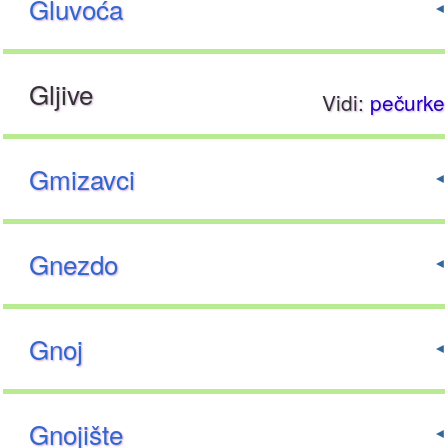
Gluvoća
Gljive
Vidi:
pečurke
Gmizavci
Gnezdo
Gnoj
Gnojište